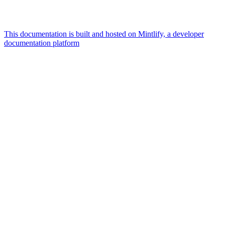
This documentation is built and hosted on Mintlify, a developer
documentation platform
Assistant
Responses
are
generated
using
AI
and
may
contain
mistakes.