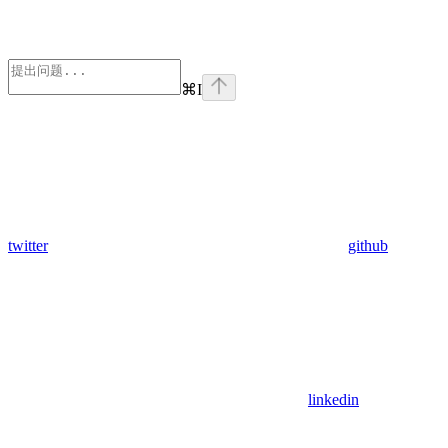
⌘
I
twitter
github
linkedin