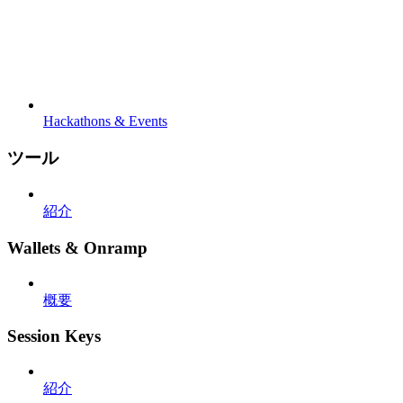
Hackathons & Events
ツール
紹介
Wallets & Onramp
概要
Session Keys
紹介