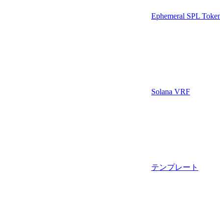
Ephemeral SPL Toke
Solana VRF
テンプレート